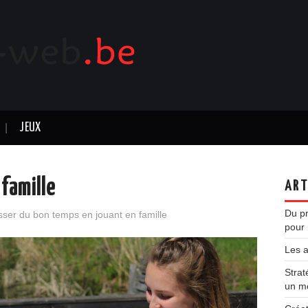
JEUX
 famille
ART
Du pr
ser du bon temps en jouant en famille
pour 
Les a
Strat
un m