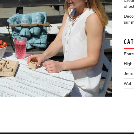
Créat
effec
Décou
sur m
CAT
Entre
High
Jeux
Web