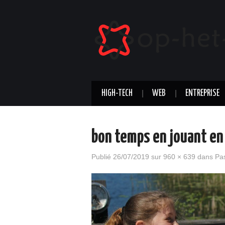
HIGH-TECH
WEB
ENTREPRISE
bon temps en jouant en
Publié
26/07/2019
sur
960 × 639
dans
Pas