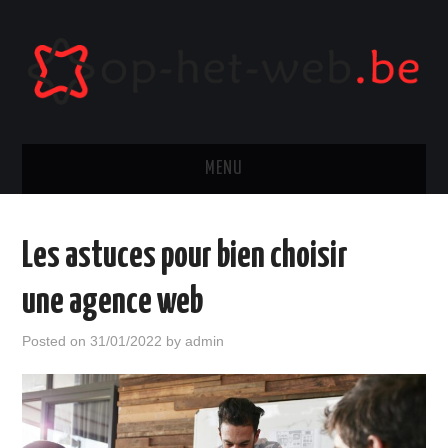
MENU
HIGH-TECH
Les astuces pour bien choisir
WEB
une agence web
ENTREPRISE
Posted on
31/01/2022
by
admin
JEUX